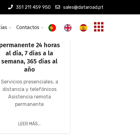
351 211 459 950
sales@dataroad.pt
cias
Contactos
Asistencia
informática
permanente 24 horas
al día, 7 días a la
semana, 365 días al
año
Servicios presenciales, a
distancia y telefónicos
Asistencia remota
permanente
LEER MÁS...