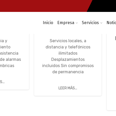
Inicio
Empresa
Servicios
Noti
máticas,
Avença Informática
i-Fi
IT Unlimited
ia y
Servicios locales, a
iento
distancia y telefónicos
asistencia
ilimitados
 de alarmas
Desplazamientos
mbricas
incluidos Sin compromisos
de permanencia
...
LEER MÁS...