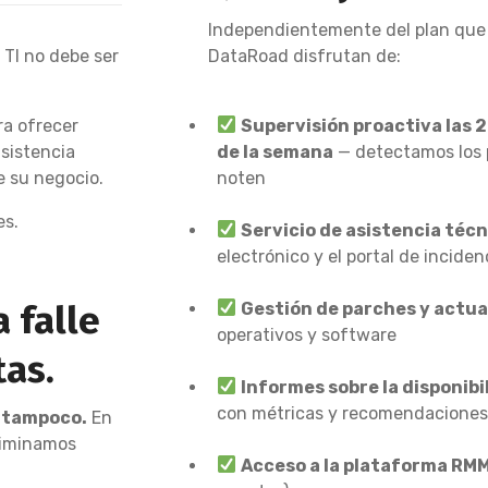
Independientemente del plan que e
 TI no debe ser
DataRoad disfrutan de:
a ofrecer
Supervisión proactiva las 24
asistencia
de la semana
— detectamos los 
e su negocio.
noten
es.
Servicio de asistencia téc
electrónico y el portal de inciden
 falle
Gestión de parches y actua
operativos y software
tas.
Informes sobre la disponibil
con métricas y recomendaciones
 tampoco.
En
liminamos
Acceso a la plataforma RM