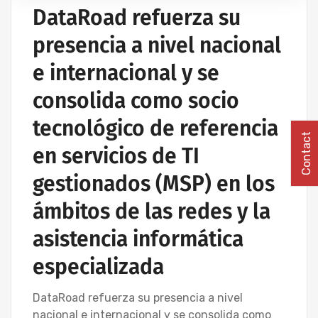
DataRoad refuerza su
INSTALACIÓN DE REDES INFORMÁTICAS
INALÁMBRICAS
presencia a nivel nacional
IT UNLIMITED - SERVICIOS INFORMÁTICOS
e internacional y se
MANTENIMIENTO INFORMÁTICO PARA EMPRESAS
PROYECTOS DE CABLEADO Y REDES INFORMÁTICAS
consolida como socio
tecnológico de referencia
Contact
en servicios de TI
gestionados (MSP) en los
ámbitos de las redes y la
asistencia informática
especializada
DataRoad refuerza su presencia a nivel
nacional e internacional y se consolida como