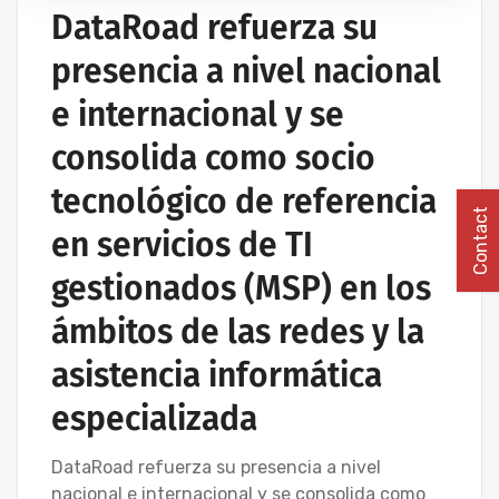
DataRoad refuerza su
INSTALACIÓN DE REDES INFORMÁTICAS
INALÁMBRICAS
presencia a nivel nacional
IT UNLIMITED - SERVICIOS INFORMÁTICOS
e internacional y se
MANTENIMIENTO INFORMÁTICO PARA EMPRESAS
PROYECTOS DE CABLEADO Y REDES INFORMÁTICAS
consolida como socio
tecnológico de referencia
Contact
en servicios de TI
gestionados (MSP) en los
ámbitos de las redes y la
asistencia informática
especializada
DataRoad refuerza su presencia a nivel
nacional e internacional y se consolida como