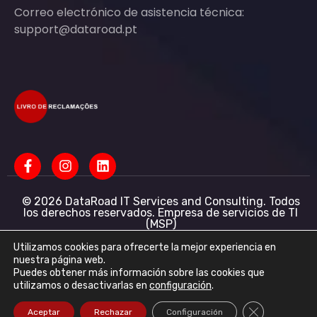
Correo electrónico de asistencia técnica:
support@dataroad.pt
© 2026 DataRoad IT Services and Consulting. Todos
los derechos reservados. Empresa de servicios de TI
(MSP)
Servicios informáticos - Asistencia informática -
Redes informáticas para empresas - Soporte
Utilizamos cookies para ofrecerte la mejor experiencia en
informático empresarial
nuestra página web.
Puedes obtener más información sobre las cookies que
DataRoad IT Services and Consulting LDA NIF:
utilizamos o desactivarlas en
configuración
.
513368078 - CAE: 62201-R4 - Capital social: 50 001,00
€ - Registro Mercantil R.N.P.C.
Cerrar el ban
Aceptar
Rechazar
Configuración